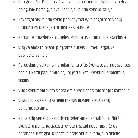
Nuo gruodžio 11 dienos Jūs pasitiks profesionalus Kalėdų senelis ir
snieguolė nostalgija dvelkiančioje Kalėdų senelio salėje.
Savaitgaliais Kalėdų senio pasirodymai vyks pagal rezervaciją.
Gruodžio 25 diena jau pildosi. Nesnauskite.
Primame ir pavienes grupeles. Minimalus kompanijos skaičius 4.
Visą valandą trunkanti programa nukels 30 metų atgal, vėl
pasijusite vaikais.
Parodykime vaikams ir anūkams, kaip Jūs šventėte žiemos šventes
seniau. Kartu papuoškite eglutę įsitraukite į šventinius žaidimus,
šokius.
Vilios sentimentaliomis detalėmis kvepiantis fotosesijos kampelis.
Visad pilnas Kalėdų senelio maišas drąsiems eilėraščių
deklamuotojams.
Po Kalėdų senelio pasirodymo kviečiame dar pabūti, apžiūrėti
skulptūrų parką, pačiaužyti rogutėmis, tad nepamiršk geros
aprangos. Patogiai užlipsite laiptais ant bunkerio, o jo didelis