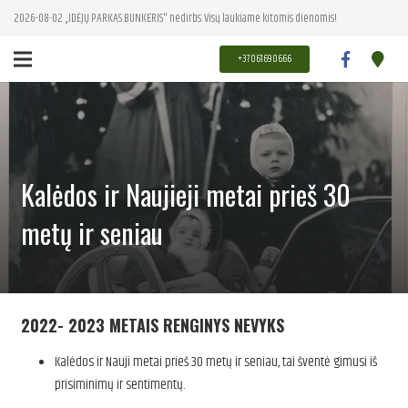
2026-08-02 „IDĖJŲ PARKAS BUNKERIS" nedirbs. Visų laukiame kitomis dienomis!
+37061690666
Kalėdos ir Naujieji metai prieš 30
metų ir seniau
2022- 2023 METAIS RENGINYS NEVYKS
Kalėdos ir Nauji metai prieš 30 metų ir seniau, tai šventė gimusi iš
prisiminimų ir sentimentų.