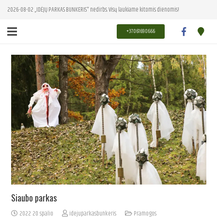
2026-08-02 „IDĖJŲ PARKAS BUNKERIS" nedirbs. Visų laukiame kitomis dienomis!
+37061690666
Siaubo parkas
2022 20 spalio
idejuparkasbunkeris
Pramogos