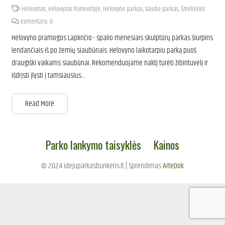
Helovynas
,
Helovynas Panevėžyje
,
Helovyno parkas
,
Siaubo parkas
,
Šmėklinės
Komentarų: 0
Helovyno pramogos Lapkričio - spalio mėnesiais skulptūrų parkas šiurpins
lendančiais iš po žemių siaubūnais. Helovyno laikotarpiu parką puoš
draugiški vaikams siaubūnai. Rekomenduojame naktį turėti žibintuvėlį ir
išdrįsti įlysti į tamsiausius…
Read More
Parko lankymo taisyklės
Kainos
© 2024 idejuparkasbunkeris.lt | Sprendimas
ArteDok